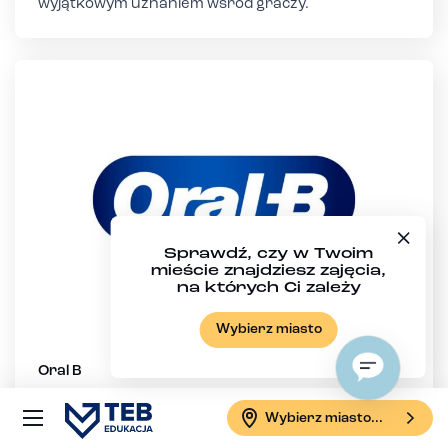
wyjątkowym uznaniem wśród graczy.
Sprawdź, czy w Twoim
mieście znajdziesz zajęcia,
na których Ci zależy
Wybierz miasto
Oral B
Eksperci Kliniczni Instytutu wspierają higienistki
stomatologiczne TEB Edukacja w procesie
Wybierz miasto...
kształcenia w zakresie Innowacyjnej profilaktyki