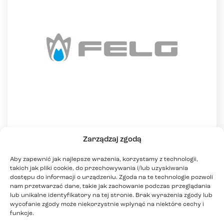
FELG
Zarządzaj zgodą
Najnowocześniejsze oprogramowanie do
zarządzania gabinetem stomatologicznym. To
Aby zapewnić jak najlepsze wrażenia, korzystamy z technologii,
wspólny system dla całego zespołu — od
takich jak pliki cookie, do przechowywania i/lub uzyskiwania
rejestratorek, przez asystentki i higienistki, aż po
dostępu do informacji o urządzeniu. Zgoda na te technologie pozwoli
nam przetwarzać dane, takie jak zachowanie podczas przeglądania
lekarzy różnych specjalizacji. Integruje recepcje,
lub unikalne identyfikatory na tej stronie. Brak wyrażenia zgody lub
gabinety i administracje w jeden, uporządkowany
wycofanie zgody może niekorzystnie wpłynąć na niektóre cechy i
chmurowy proces, dzięki czemu zespół działa
funkcje.
szybciej, na aktualnych i zabezpieczonych danych.