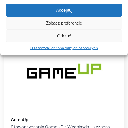
Słuchacze kierunków Asystentka stomatologiczna,
Higienistka stomatologiczna i Rejestratorka
Akceptuj
medyczna w szkołach […]
Zobacz preferencje
Odrzuć
Ciasteczka
Ochrona danych osobowych
GameUp
Stowarzyszenie GameUP z Wrocławia – zrzesza