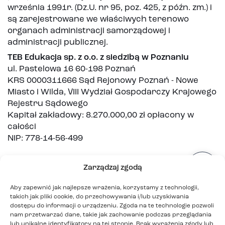
września 1991r. (Dz.U. nr 95, poz. 425, z późn. zm.) i
są zarejestrowane we właściwych terenowo
organach administracji samorządowej i
administracji publicznej.
TEB Edukacja sp. z o.o. z siedzibą w Poznaniu
ul. Pastelowa 16 60-198 Poznań
KRS 0000311666 Sąd Rejonowy Poznań - Nowe
Miasto i Wilda, VIII Wydział Gospodarczy Krajowego
Rejestru Sądowego
Kapitał zakładowy: 8.270.000,00 zł opłacony w
całości
NIP: 778-14-56-499
Zarządzaj zgodą
Aby zapewnić jak najlepsze wrażenia, korzystamy z technologii,
takich jak pliki cookie, do przechowywania i/lub uzyskiwania
dostępu do informacji o urządzeniu. Zgoda na te technologie pozwoli
nam przetwarzać dane, takie jak zachowanie podczas przeglądania
lub unikalne identyfikatory na tej stronie. Brak wyrażenia zgody lub