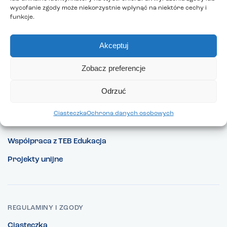
wycofanie zgody może niekorzystnie wpłynąć na niektóre cechy i
funkcje.
Akceptuj
Zobacz preferencje
Pracuj w TEB Edukacja
Nasze promocje
Odrzuć
Co nowego w TEB Edukacja?
Ciasteczka
Ochrona danych osobowych
Kontakt
Współpraca z TEB Edukacja
Projekty unijne
REGULAMINY I ZGODY
Ciasteczka