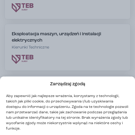
Eksploatacja maszyn, urządzeń i instalacji
elektrycznych
Kierunki Techniczne
Zarządzaj zgodą
Elektryk
Kierunki Techniczne
Aby zapewnić jak najlepsze wrażenia, korzystamy z technologii,
takich jak pliki cookie, do przechowywania i/lub uzyskiwania
Wybierz miasto
dostępu do informacji o urządzeniu. Zgoda na te technologie pozwoli
nam przetwarzać dane, takie jak zachowanie podczas przeglądania
lub unikalne identyfikatory na tej stronie. Brak wyrażenia zgody lub
wycofanie zgody może niekorzystnie wpłynąć na niektóre cechy i
F
funkcje.