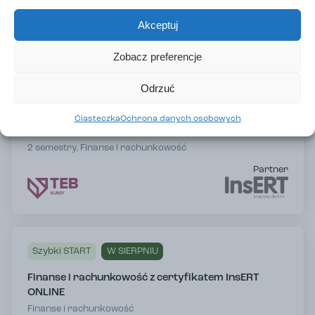
Zaakceptuj
Akceptuj
Fashion Design – podstawy projektowania ubioru
2 semestry, Art&Design
Zobacz preferencje
Odrzuć
Ciasteczka
Ochrona danych osobowych
Finanse i rachunkowość z certyfikatem InsERT
2 semestry, Finanse i rachunkowość
Partner
Szybki START
W SIERPNIU
Finanse i rachunkowość z certyfikatem InsERT
ONLINE
Finanse i rachunkowość