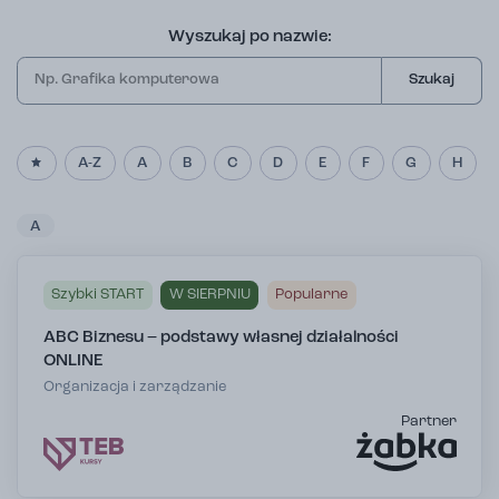
Wyszukaj po nazwie:
Szukaj
A-Z
A
B
C
D
E
F
G
H
A
Szybki START
W SIERPNIU
Popularne
ABC Biznesu – podstawy własnej działalności
ONLINE
Organizacja i zarządzanie
Partner