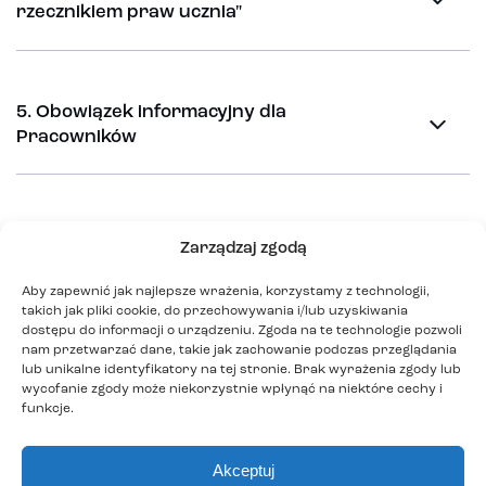
rzecznikiem praw ucznia"
5. Obowiązek informacyjny dla
Pracowników
6. Obowiązek informacyjny dla Kandydatów
Zarządzaj zgodą
do pracy
Aby zapewnić jak najlepsze wrażenia, korzystamy z technologii,
takich jak pliki cookie, do przechowywania i/lub uzyskiwania
dostępu do informacji o urządzeniu. Zgoda na te technologie pozwoli
nam przetwarzać dane, takie jak zachowanie podczas przeglądania
7. Obowiązek informacyjny dla
lub unikalne identyfikatory na tej stronie. Brak wyrażenia zgody lub
Kontrahentów
wycofanie zgody może niekorzystnie wpłynąć na niektóre cechy i
funkcje.
Akceptuj
8. Badania w ramach projektu „Centrum