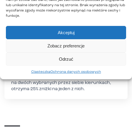
nam przetwarzać dane, takie jak zachowanie podczas przeglądania
lub unikalne identyfikatory na tej stronie. Brak wyrażenia zgody lub
wycofanie zgody może niekorzystnie wpłynąć na niektóre cechy i
funkcje.
Akceptuj
Zobacz preferencje
Odrzuć
Wybierz drugi kierunek
Każdy słuchacz TEB Edukacja, który w jednym roku
Ciasteczka
Ochrona danych osobowych
szkolnym będzie realizował kształcenie równolegle
na dwóch wybranych przez siebie kierunkach,
otrzyma 25% zniżki na jeden z nich.