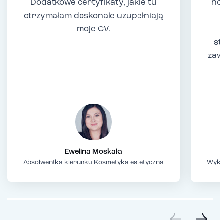
Dodatkowe certyfikaty, jakie tu
no
otrzymałam doskonale uzupełniają
moje CV.
s
za
Ewelina Moskała
Absolwentka kierunku Kosmetyka estetyczna
Wyk