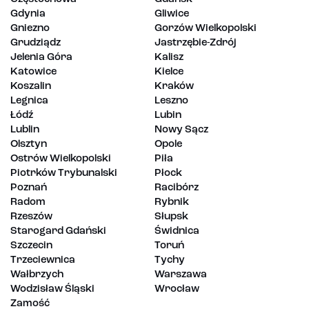
Gdynia
Gliwice
Gniezno
Gorzów Wielkopolski
Grudziądz
Jastrzębie-Zdrój
Jelenia Góra
Kalisz
Katowice
Kielce
Koszalin
Kraków
Legnica
Leszno
Łódź
Lubin
Lublin
Nowy Sącz
Olsztyn
Opole
Ostrów Wielkopolski
Piła
Piotrków Trybunalski
Płock
Poznań
Racibórz
Radom
Rybnik
Rzeszów
Słupsk
Starogard Gdański
Świdnica
Szczecin
Toruń
Trzeciewnica
Tychy
Wałbrzych
Warszawa
Wodzisław Śląski
Wrocław
Zamość