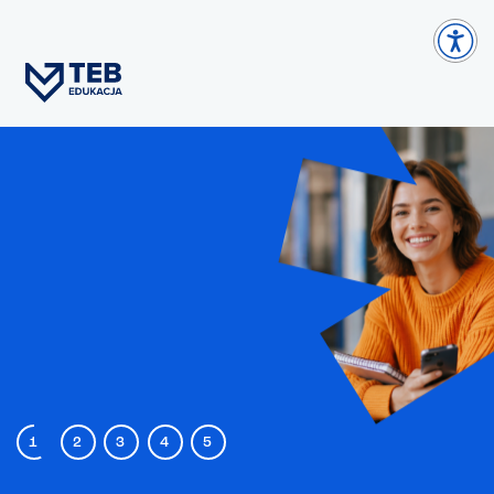
1
2
3
4
5