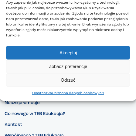
Aby zapewnić jak najlepsze wrażenia, korzystamy z technologii,
takich jak pliki cookie, do przechowywania i/lub uzyskiwania
dostępu do informacji o urządzeniu. Zgoda na te technologie pozwoli
nam przetwarzać dane, takie jak zachowanie podczas przeglądania
lub unikalne identyfikatory na tej stronie. Brak wyrażenia zgody lub
wycofanie zgody może niekorzystnie wpłynąć na niektóre cechy i
funkcje.
Akceptuj
Zobacz preferencje
Odrzuć
Pracuj w TEB Edukacja
Ciasteczka
Ochrona danych osobowych
Nasze promocje
Co nowego w TEB Edukacja?
Kontakt
Współpraca z TEB Edukacja