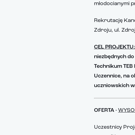
młodocianymi p
Rekrutację Kand
Zdroju, ul. Zdr
CEL PROJEKTU:
niezbędnych do
Technikum TEB E
Uczennice, na o
uczniowskich w o
OFERTA -
WYSOK
Uczestnicy Proje