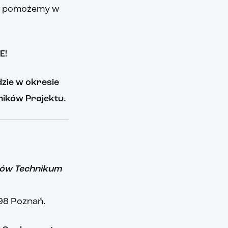
i, pomożemy w
E!
zie w okresie
tników Projektu.
niów Technikum
198 Poznań.