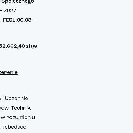
u Społecznego
 – 2027
e: FESL.06.03 –
52.662,40 zł (w
terenie
 i Uczennic
nków:
Technik
, w rozumieniu
 niebędące