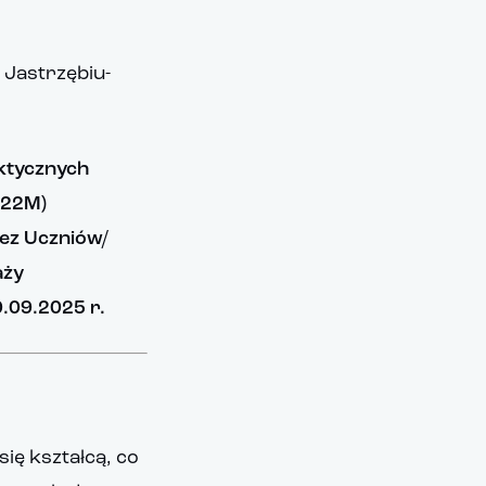
 Jastrzębiu-
aktycznych
 22M)
zez Uczniów/
aży
0.09.2025 r.
się kształcą, co