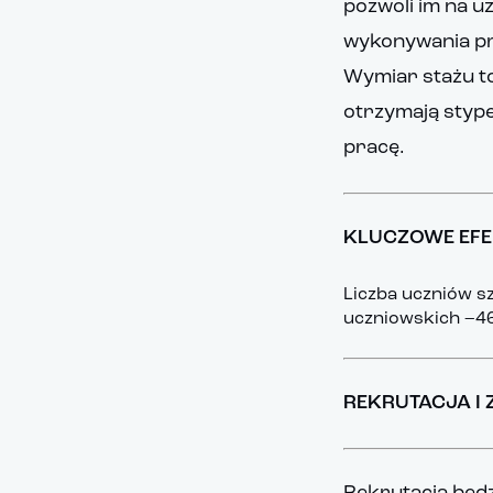
pozwoli im na u
wykonywania pr
Wymiar stażu to
otrzymają styp
pracę.
KLUCZOWE EFE
Liczba uczniów s
uczniowskich –4
REKRUTACJA I 