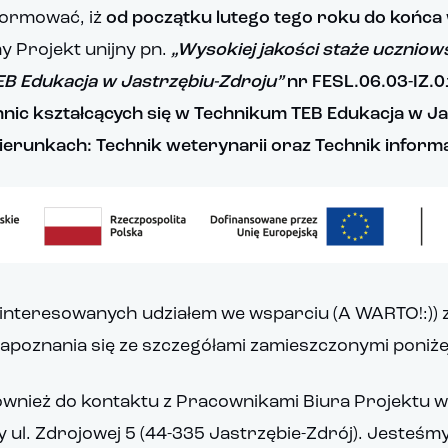
formować, iż
od początku lutego tego roku do końca
y Projekt unijny pn.
„Wysokiej jakości staże uczniow
B Edukacja w Jastrzębiu-Zdroju”
nr FESL.06.03-IZ.
nic kształcących się w Technikum TEB Edukacja w J
ierunkach: Technik weterynarii oraz Technik inform
interesowanych udziałem we wsparciu (A WARTO!:))
apoznania się ze szczegółami zamieszczonymi poniże
nież do kontaktu z Pracownikami Biura Projektu w
y ul. Zdrojowej 5 (44-335 Jastrzębie-Zdrój). Jesteśm