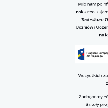
Miło nam poin
roku
realizujem
Technikum TE
Uczniów i Uczen
na k
Wszystkich za
z
Zachęcamy rów
Szkoły prz