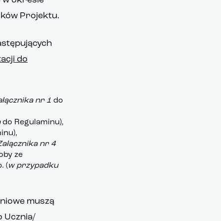
 w okresie
ników Projektu.
astępujących
acji do
ałącznika nr 1
do
a
do Regulaminu),
inu),
Załącznika nr 4
oby ze
. (
w przypadku
eniowe muszą
 Ucznia/