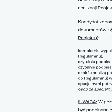
Rekrutacja będ
realizacji Proje
Kandydat zobow
dokumentów zgł
Projektu)
:
kompletnie wypeł
Regulaminu),
czytelnie podpis
czytelnie podpis
a także analizę 
do Regulaminu) w
specjalnymi potrz
osób ze specjaln
(
UWAGA:
W przy
być podpisane r