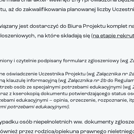
zie miała charakter wewnętrzny i prowadzona będzie
ktu, aż do zakwalifikowania planowanej liczby Uczest
iązany jest dostarczyć do Biura Projektu komplet n
oszeniowych, na które składają się
(na etapie rekrut
niony i czytelnie podpisany formularz zgłoszeniowy (wg
Z
ane oświadczenie Uczestnika Projektu (wg
Załącznika nr 2
aną klauzulę informacyjną (wg
Załącznika nr 2b
do Regulam
potrzeb osób ze specjalnymi potrzebami edukacyjnymi (wg
raz z kserokopią dokumentu potwierdzającego status os
ebami edukacyjnymi – opinia, orzeczenie, rozpoznanie, itp
ymi potrzebami edukacyjnymi)
.
padku osób niepełnoletnich ww. dokumenty zgłosz
ównież przez rodzica/opiekuna prawnego nieletniego