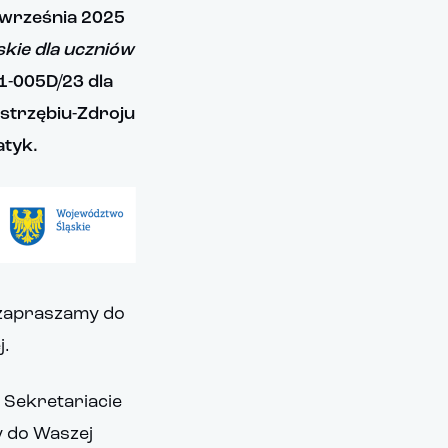
 września 2025
skie dla uczniów
01-005D/23
dla
astrzębiu-Zdroju
atyk.
 zapraszamy do
j.
 Sekretariacie
y do Waszej