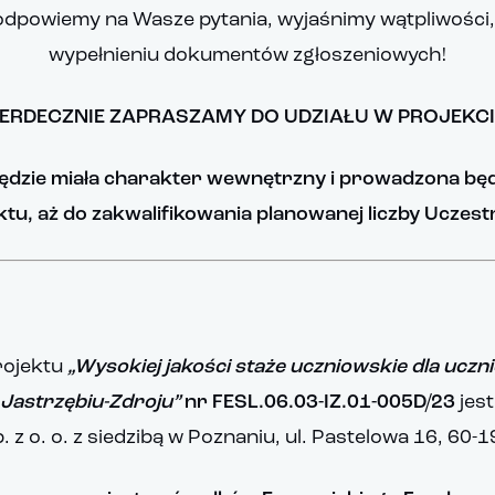
 odpowiemy na Wasze pytania, wyjaśnimy wątpliwośc
wypełnieniu dokumentów zgłoszeniowych!
ERDECZNIE ZAPRASZAMY DO UDZIAŁU W PROJEKCI
ędzie miała charakter wewnętrzny i prowadzona będ
ektu, aż do zakwalifikowania planowanej liczby Uczes
rojektu
„Wysokiej jakości staże uczniowskie dla ucz
Jastrzębiu-Zdroju”
nr FESL.06.03-IZ.01-005D/23
jest
 z o. o. z siedzibą w Poznaniu, ul. Pastelowa 16, 60-