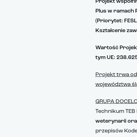
Projekt współf
Plus w ramach 
(
Priorytet: FESL
Kształcenie za
Wartość Projekt
tym UE: 238.625
Projekt trwa od 
województwa śl
GRUPA DOCELO
Technikum TEB 
weterynarii ora
przepisów Kode