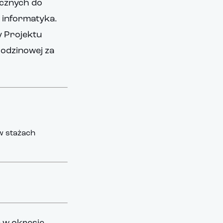
ycznych do
 informatyka.
y Projektu
odzinowej za
w stażach