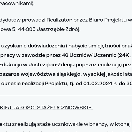
racownikami).
ydatów prowadzi Realizator przez Biuro Projektu w
ojowa 5, 44-335 Jastrzębie-Zdrój.
uzyskanie doświadczenia i nabycie umiejętności pr
 pracy w zawodzie przez 46 Uczniów/ Uczennic (24K,
dukacja w Jastrzębiu-Zdroju poprzez realizację pr
bszarze województwa śląskiego, wysokiej jakości st
kresie realizacji Projektu, tj. od 01.02.2024 r. do 3
IEJ JAKOŚCI STAŻE UCZNIOWSKIE:
ktu zrealizują staże uczniowskie w branży, w której 