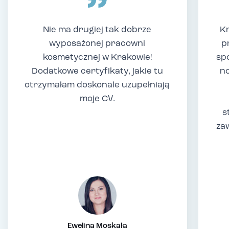
Nie ma drugiej tak dobrze
Kr
wyposażonej pracowni
p
kosmetycznej w Krakowie!
sp
Dodatkowe certyfikaty, jakie tu
no
otrzymałam doskonale uzupełniają
moje CV.
s
za
Ewelina Moskała