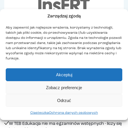
Zarządzaj zgodą
Aby zapewnić jak najlepsze wrażenia, korzystamy z technologii,
takich jak pliki cookie, do przechowywania i/lub uzyskiwania
dostępu do informacji o urządzeniu. Zgoda na te technologie pozwoli
nam przetwarzać dane, takie jak zachowanie podczas przeglądania
lub unikalne identyfikatory na tej stronie. Brak wyrażenia zgody lub
wycofanie zgody może niekorzystnie wpłynąć na niektóre cechy i
funkcje.
Rekrutacja
Akceptuj
Dołącz do TEB Edukacja w kilku prostych krokach
Zobacz preferencje
– proces zapisu jest szybki i intuicyjny, dostępny
Odrzuć
online lub w najbliższym oddziale, bez zbędnych
formalności. Sprawdź, jak to działa:
Ciasteczka
Ochrona danych osobowych
W TEB Edukacja nie ma egzaminów wstępnych - liczy się