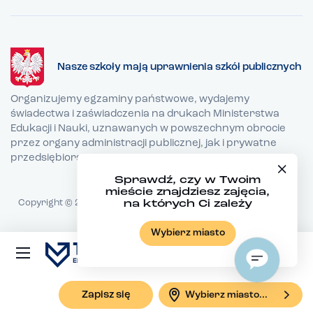
Nasze szkoły mają uprawnienia szkół publicznych
Organizujemy egzaminy państwowe, wydajemy
świadectwa i zaświadczenia na drukach Ministerstwa
Edukacji i Nauki, uznawanych w powszechnym obrocie
przez organy administracji publicznej, jak i prywatne
przedsiębiorstwa.
Sprawdź, czy w Twoim
mieście znajdziesz zajęcia,
Copyright © 2026 TEB Edukacja - Wszystkie prawa zastrzeżone
na których Ci zależy
Realizacja:
copuz.com
Wybierz miasto
Zapisz się
Wybierz miasto...