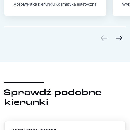
Absolwentka kierunku Kosmetyka estetyczna
Wyk
Sprawdź podobne
kierunki