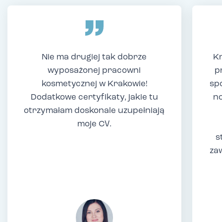
Nie ma drugiej tak dobrze
Kr
wyposażonej pracowni
p
kosmetycznej w Krakowie!
sp
Dodatkowe certyfikaty, jakie tu
no
otrzymałam doskonale uzupełniają
moje CV.
s
za