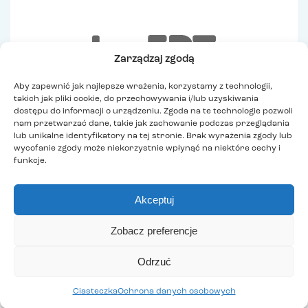
Zarządzaj zgodą
Aby zapewnić jak najlepsze wrażenia, korzystamy z technologii,
takich jak pliki cookie, do przechowywania i/lub uzyskiwania
dostępu do informacji o urządzeniu. Zgoda na te technologie pozwoli
nam przetwarzać dane, takie jak zachowanie podczas przeglądania
lub unikalne identyfikatory na tej stronie. Brak wyrażenia zgody lub
wycofanie zgody może niekorzystnie wpłynąć na niektóre cechy i
funkcje.
Akceptuj
Rekrutacja
Zobacz preferencje
Dołącz do TEB Edukacja w kilku prostych krokach
Odrzuć
– proces zapisu jest szybki i intuicyjny, dostępny
online lub w najbliższym oddziale, bez zbędnych
Ciasteczka
Ochrona danych osobowych
formalności. Sprawdź, jak to działa: