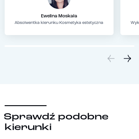
Ewelina Moskała
Absolwentka kierunku Kosmetyka estetyczna
Wyk
Sprawdź podobne
kierunki