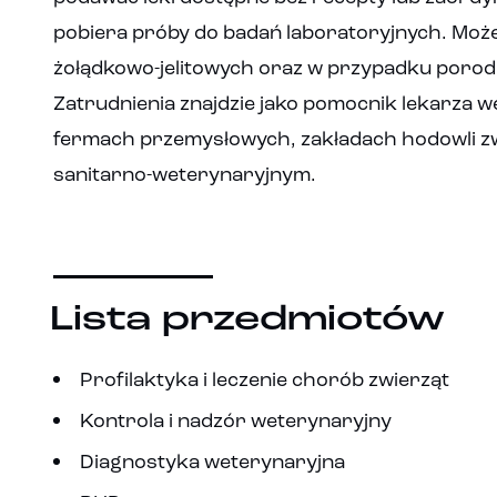
pobiera próby do badań laboratoryjnych. Może
żołądkowo-jelitowych oraz w przypadku porodu
Zatrudnienia znajdzie jako pomocnik lekarza w
fermach przemysłowych, zakładach hodowli zw
sanitarno-weterynaryjnym.
Lista przedmiotów
Profilaktyka i leczenie chorób zwierząt
Kontrola i nadzór weterynaryjny
Diagnostyka weterynaryjna