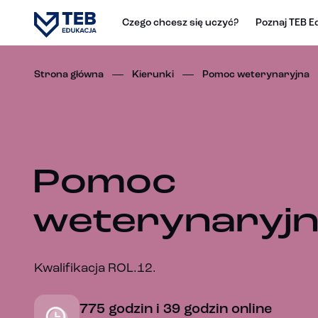
Czego chcesz się uczyć?
Poznaj TEB E
Strona główna
Kierunki
Pomoc weterynaryjna
Pomoc
weterynaryj
Kwalifikacja ROL.12.
775 godzin i 39 godzin online