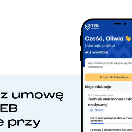
sz umowę
TEB
e przy