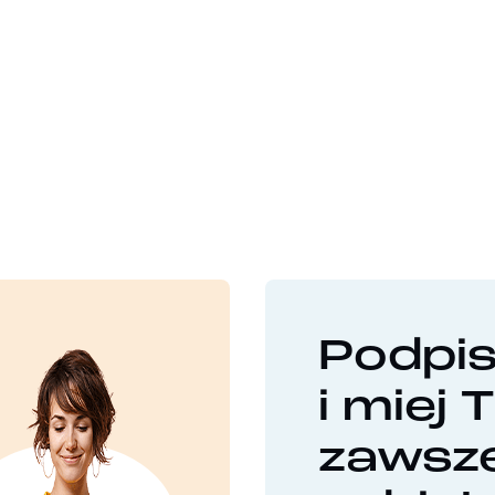
Podpi
i miej 
zawsz