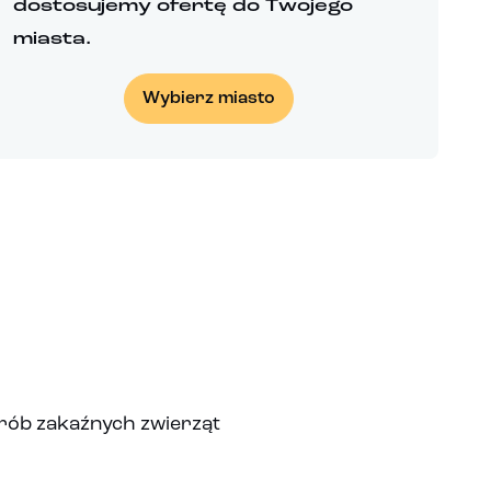
dostosujemy ofertę do Twojego
miasta.
Wybierz miasto
rób zakaźnych zwierząt