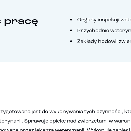
ć pracę
Organy inspekcji wet
Przychodnie weteryn
Zakłady hodowli zwie
ygotowana jest do wykonywania tych czynności, któ
terynarii. Sprawuje opiekę nad zwierzętami w waru
owane przez lekarza weterynarii. Wykonuje zabiegi s