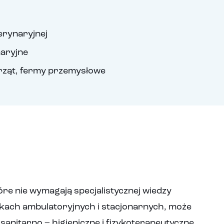
erynaryjnej
aryjne
rząt, fermy przemysłowe
re nie wymagają specjalistycznej wiedzy
nkach ambulatoryjnych i stacjonarnych, może
anitarno – higieniczne i fizykoterapeutyczne,