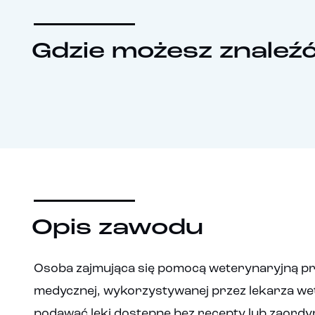
Gdzie możesz znaleź
Opis zawodu
Osoba zajmująca się pomocą weterynaryjną prz
medycznej, wykorzystywanej przez lekarza we
podawać leki dostępne bez recepty lub zaordyn