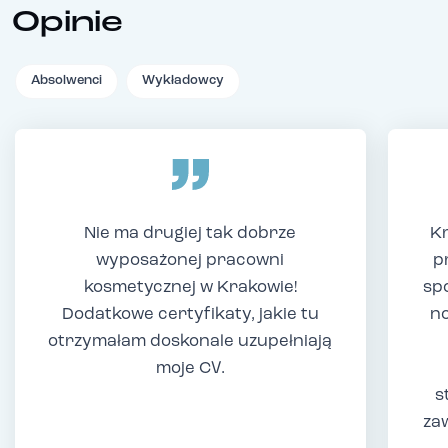
Opinie
Absolwenci
Wykładowcy
Nie ma drugiej tak dobrze
Kr
wyposażonej pracowni
p
kosmetycznej w Krakowie!
sp
Dodatkowe certyfikaty, jakie tu
no
otrzymałam doskonale uzupełniają
moje CV.
s
za