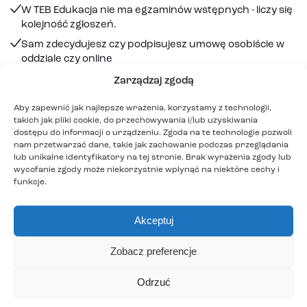
W TEB Edukacja nie ma egzaminów wstępnych - liczy się
kolejność zgłoszeń.
Sam zdecydujesz czy podpisujesz umowę osobiście w
oddziale czy online
Rezerwujesz sobie miejsce
Zarządzaj zgodą
Aby zapewnić jak najlepsze wrażenia, korzystamy z technologii,
Zapis online
Zapis stacjonarny
takich jak pliki cookie, do przechowywania i/lub uzyskiwania
dostępu do informacji o urządzeniu. Zgoda na te technologie pozwoli
nam przetwarzać dane, takie jak zachowanie podczas przeglądania
lub unikalne identyfikatory na tej stronie. Brak wyrażenia zgody lub
Rekrutacja - online
wycofanie zgody może niekorzystnie wpłynąć na niektóre cechy i
funkcje.
Wypełnij formularz online
1
Wybierz kurs i uzupełnij dane osobowe
Akceptuj
w formularzu
Podpisz umowę zdalnie
2
Zobacz preferencje
Po wypełnieniu formularza podpisz umowę.
Potwierdzenie zawarcia umowy
Odrzuć
3
Na podany przez Ciebie adres mailowy TEB