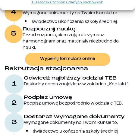
Edukacja prześle umowę.
Ciasteczka
Ochrona danych osobowych
Dostarcz wymagane dokumenty
4
Wymagane dokumenty na Twoim kursie to:
świadectwo ukończenia szkoły średniej
Rozpocznij naukę
5
Przed rozpoczęciem zajęć otrzymasz
harmonogram oraz materiały niezbędne do
nauki.
Wypełnij formularz online
Rekrutacja stacjonarna
Odwiedź najbliższy oddział TEB
1
Dokładny adres znajdziesz w zakładce „Kontakt”.
Podpisz umowę
2
Podpisz umowę bezpośrednio w oddziale TEB.
Dostarcz wymagane dokumenty
3
Wymagane dokumenty na Twoim kursie to:
świadectwo ukończenia szkoły średniej