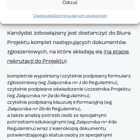
Odrzuć
aż do zakwalifikowania planowanej liczby
Ciasteczka
Ochrona danych osobowych
Uczestników Projektu.
Kandydat zobowiązany jest dostarczyć do Biura
Projektu komplet następujących dokumentów
zgłoszeniowych, na które składają się
(na etapie
rekrutacji do Projektu)
:
kompletnie wypełniony i czytelnie podpisany formularz
zgłoszeniowy (wg
Załącznika nr 1
do Regulaminu),
czytelnie podpisane oświadczenie Uczestnika Projektu
(wg
Załącznika nr 2a
do Regulaminu),
czytelnie podpisaną klauzulę informacyjną (wg
Załącznika nr 2b
do Regulaminu),
a także analizę potrzeb osób ze specjalnymi
potrzebami edukacyjnymi (wg
Załącznika nr 4
do
Regulaminu) wraz z kserokopią dokumentu
potwierdzającego status osoby ze specjalnymi