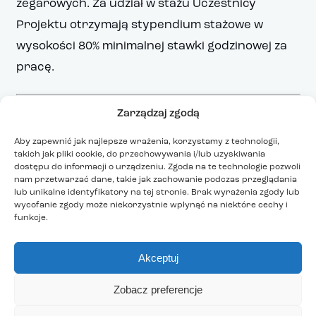
zegarowych. Za udział w stażu Uczestnicy
Projektu otrzymają stypendium stażowe w
wysokości 80% minimalnej stawki godzinowej za
pracę.
Zarządzaj zgodą
KLUCZOWE EFEKTY:
Aby zapewnić jak najlepsze wrażenia, korzystamy z technologii,
takich jak pliki cookie, do przechowywania i/lub uzyskiwania
Liczba uczniów szkół i placówek kształcenia
dostępu do informacji o urządzeniu. Zgoda na te technologie pozwoli
zawodowego uczestniczących w stażach uczniowskich
nam przetwarzać dane, takie jak zachowanie podczas przeglądania
– 355 osób
lub unikalne identyfikatory na tej stronie. Brak wyrażenia zgody lub
wycofanie zgody może niekorzystnie wpłynąć na niektóre cechy i
funkcje.
REKRUTACJA I ZAPISY:
Akceptuj
Zobacz preferencje
Rekrutacja będzie miała charakter wewnętrzny i
prowadzona będzie w okresie realizacji Projektu,