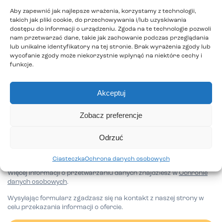
Aby zapewnić jak najlepsze wrażenia, korzystamy z technologii,
takich jak pliki cookie, do przechowywania i/lub uzyskiwania
dostępu do informacji o urządzeniu. Zgoda na te technologie pozwoli
Zgadzam się na przesyłanie informacji handlowych, w tym
nam przetwarzać dane, takie jak zachowanie podczas przeglądania
marketingu bezpośredniego przez Administratora z
lub unikalne identyfikatory na tej stronie. Brak wyrażenia zgody lub
wykorzystaniem urządzeń telekomunikacyjnych oraz
wycofanie zgody może niekorzystnie wpłynąć na niektóre cechy i
automatycznych systemów wywołujących, w rozumieniu ustawy
funkcje.
"Prawo komunikacji elektronicznej", poprzez:
Zaznacz/odznacz wszystkie
Akceptuj
Telefon
Zobacz preferencje
SMS
Odrzuć
Email
Ciasteczka
Ochrona danych osobowych
Administratorem danych osobowych jest TEB Edukacja sp. z o.o. -
Więcej informacji o przetwarzaniu danych znajdziesz w
Ochronie
danych osobowych
.
Wysyłając formularz zgadzasz się na kontakt z naszej strony w
celu przekazania informacji o ofercie.