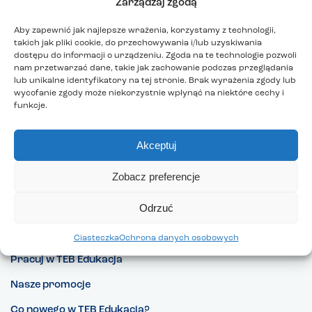
Miejsce Tajemnica Ciemności
pod opieką wykładowcy
Zarządzaj zgodą
Pana Łukasza.
Aby zapewnić jak najlepsze wrażenia, korzystamy z technologii,
takich jak pliki cookie, do przechowywania i/lub uzyskiwania
Temat: Świat osób z niepełnosprawnością wzroku.
dostępu do informacji o urządzeniu. Zgoda na te technologie pozwoli
nam przetwarzać dane, takie jak zachowanie podczas przeglądania
lub unikalne identyfikatory na tej stronie. Brak wyrażenia zgody lub
wycofanie zgody może niekorzystnie wpłynąć na niektóre cechy i
funkcje.
Akceptuj
Zobacz preferencje
Odrzuć
Ciasteczka
Ochrona danych osobowych
Pracuj w TEB Edukacja
Nasze promocje
Co nowego w TEB Edukacja?