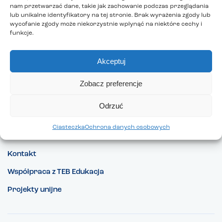
nam przetwarzać dane, takie jak zachowanie podczas przeglądania
lub unikalne identyfikatory na tej stronie. Brak wyrażenia zgody lub
wycofanie zgody może niekorzystnie wpłynąć na niektóre cechy i
funkcje.
Akceptuj
Zobacz preferencje
Pracuj w TEB Edukacja
Odrzuć
Nasze promocje
Ciasteczka
Ochrona danych osobowych
Co nowego w TEB Edukacja?
Kontakt
Współpraca z TEB Edukacja
Projekty unijne