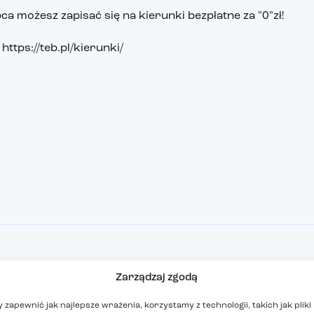
pca możesz zapisać się na kierunki bezpłatne za "0"zł!
:
https://teb.pl/kierunki/
AMINY I ZGODY
Zarządzaj zgodą
eczka
 zapewnić jak najlepsze wrażenia, korzystamy z technologii, takich jak pliki