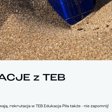
CJE z TEB
wają, rekrutacja w
TEB Edukacja Piła
także - nie zapomnij!