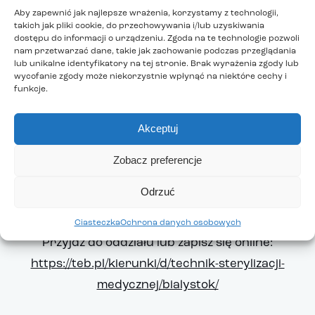
Naszym partnerem jest firma
ECOLAB
– globalny
Aby zapewnić jak najlepsze wrażenia, korzystamy z technologii,
takich jak pliki cookie, do przechowywania i/lub uzyskiwania
lider technologii i usług związanych z wodą,
dostępu do informacji o urządzeniu. Zgoda na te technologie pozwoli
nam przetwarzać dane, takie jak zachowanie podczas przeglądania
higieną i energią, działających na rzecz
lub unikalne identyfikatory na tej stronie. Brak wyrażenia zgody lub
bezpieczeństwa ludzi i najważniejszych zasobów.
wycofanie zgody może niekorzystnie wpłynąć na niektóre cechy i
funkcje.
Dodatkowo otrzymasz również
Certyfikaty:
Akceptuj
Pierwsza pomoc przedmedyczna
Zobacz preferencje
Dezynfekcja w reprocesowaniu narzędzi
Odrzuć
medycznych.
Ciasteczka
Ochrona danych osobowych
Przyjdź do oddziału lub zapisz się online:
https://teb.pl/kierunki/d/technik-sterylizacji-
medycznej/bialystok/