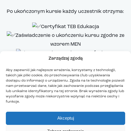
Po ukończonym kursie każdy uczestnik otrzyma:
Certyfikat TEB Edukacja
Zaświadczenie o ukończeniu kursu zgodne ze
wzorem MEN
Cenną wiedzę przekazaną w fachowy,
Zarządzaj zgodą
rzetelny sposób
Aby zapewnić jak najlepsze wrażenia, korzystamy z technologii,
takich jak pliki cookie, do przechowywania i/lub uzyskiwania
Serdecznie zapraszamy do zapisu:
dostępu do informacji o urządzeniu. Zgoda na te technologie pozwoli
https://teb.pl/oddzialy/d/bialystok/szkolenia/
nam przetwarzać dane, takie jak zachowanie podczas przeglądania
lub unikalne identyfikatory na tej stronie. Brak wyrażenia zgody lub
wycofanie zgody może niekorzystnie wpłynąć na niektóre cechy i
lub w Oddziale przy ul. Cieszyńskiej 3.
funkcje.
Liczba miejsc jest ograniczona
Akceptuj