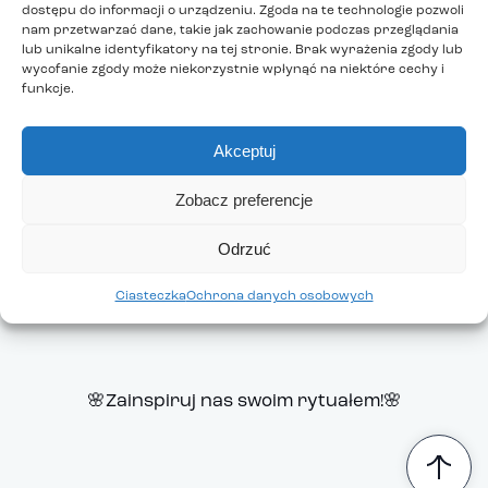
dostępu do informacji o urządzeniu. Zgoda na te technologie pozwoli
500 zł!
nam przetwarzać dane, takie jak zachowanie podczas przeglądania
lub unikalne identyfikatory na tej stronie. Brak wyrażenia zgody lub
wycofanie zgody może niekorzystnie wpłynąć na niektóre cechy i
funkcje.
Konkurs trwa
od 9 do 15 grudnia
Akceptuj
Nie przegap szansy na zdobycie kosmetyków i
Zobacz preferencje
podzielenie się swoją pasją do pielęgnacji!
Odrzuć
Regulamin
konkursu dostępny jest tutaj.
Ciasteczka
Ochrona danych osobowych
🌸Zainspiruj nas swoim rytuałem!🌸