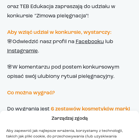
oraz TEB Edukacja zapraszają do udziału w
konkursie "Zimowa pielęgnacja"!
Aby wziąć udział w konkursie, wystarczy:
🌸Odwiedzić nasz profil na
Facebooku
lub
Instagramie
.
🌸W komentarzu pod postem konkursowym
opisać swój ulubiony rytuał pielęgnacyjny.
Co można wygrać?
Do wygrania jest
6 zestawów kosmetyków marki
Bielenda Professional
, idealnych do zimowej
Zarządzaj zgodą
pielęgnacji! W każdym z nich znajdziesz aż
7
Aby zapewnić jak najlepsze wrażenia, korzystamy z technologii,
różnych kosmetyków o łącznej wartości blisko
takich jak pliki cookie, do przechowywania i/lub uzyskiwania