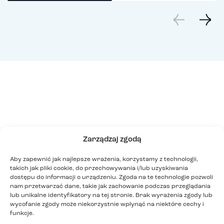
Zarządzaj zgodą
Rekrutacja
Aby zapewnić jak najlepsze wrażenia, korzystamy z technologii,
takich jak pliki cookie, do przechowywania i/lub uzyskiwania
Dołącz do TEB Edukacja w kilku prostych krokach
dostępu do informacji o urządzeniu. Zgoda na te technologie pozwoli
– proces zapisu jest szybki i intuicyjny, dostępny
nam przetwarzać dane, takie jak zachowanie podczas przeglądania
lub unikalne identyfikatory na tej stronie. Brak wyrażenia zgody lub
online lub w najbliższym oddziale, bez zbędnych
wycofanie zgody może niekorzystnie wpłynąć na niektóre cechy i
funkcje.
formalności. Sprawdź, jak to działa: