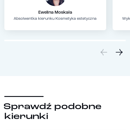
Ewelina Moskała
Absolwentka kierunku Kosmetyka estetyczna
Wyk
Sprawdź podobne
kierunki