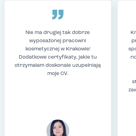
Nie ma drugiej tak dobrze
Kr
wyposażonej pracowni
p
kosmetycznej w Krakowie!
sp
Dodatkowe certyfikaty, jakie tu
no
otrzymałam doskonale uzupełniają
moje CV.
s
za