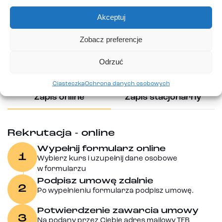
W TEB Edukacja nie ma egzaminów wstępnych - liczy się
Akceptuj
kolejność zgłoszeń.
Zobacz preferencje
Sam zdecydujesz czy podpisujesz umowę osobiście w
oddziale czy online
Odrzuć
Rezerwujesz sobie miejsce
Ciasteczka
Ochrona danych osobowych
Zapis online
Zapis stacjonarny
Rekrutacja - online
Wypełnij formularz online
1
Wybierz kurs i uzupełnij dane osobowe
w formularzu
Podpisz umowę zdalnie
2
Po wypełnieniu formularza podpisz umowę.
Potwierdzenie zawarcia umowy
3
Na podany przez Ciebie adres mailowy TEB