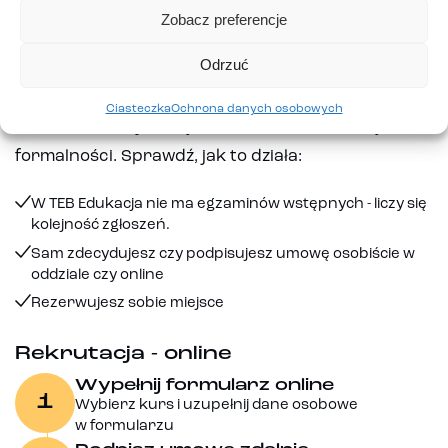
Zobacz preferencje
Rekrutacja
Odrzuć
Dołącz do TEB Edukacja w kilku prostych krokach
– proces zapisu jest szybki i intuicyjny, dostępny
Ciasteczka
Ochrona danych osobowych
online lub w najbliższym oddziale, bez zbędnych
formalności. Sprawdź, jak to działa:
W TEB Edukacja nie ma egzaminów wstępnych - liczy się
kolejność zgłoszeń.
Sam zdecydujesz czy podpisujesz umowę osobiście w
oddziale czy online
Rezerwujesz sobie miejsce
Rekrutacja - online
Wypełnij formularz online
1
Wybierz kurs i uzupełnij dane osobowe
w formularzu