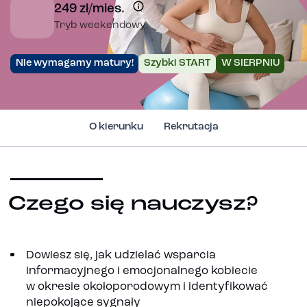
249 zł/mies.
Tryb weekendowy
Nie wymagamy matury!
Szybki START
W SIERPNIU
O kierunku
Rekrutacja
Czego się nauczysz?
Dowiesz się, jak udzielać wsparcia
informacyjnego i emocjonalnego kobiecie
w okresie okołoporodowym i identyfikować
niepokojące sygnały