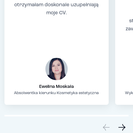
otrzymałam doskonale uzupełniają
moje CV.
s
za
Ewelina Moskała
Absolwentka kierunku Kosmetyka estetyczna
Wyk