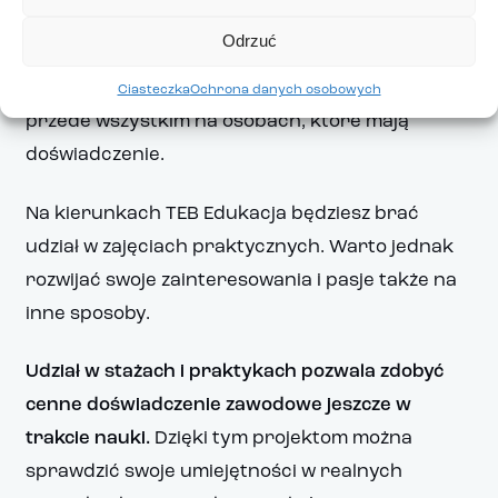
jednak nie jest przychylny dla osób na początku
Odrzuć
swojej kariery.
Chociaż odpowiednie
wykształcenie jest ważne, pracodawcom zależy
Ciasteczka
Ochrona danych osobowych
przede wszystkim na osobach, które mają
doświadczenie.
Na kierunkach TEB Edukacja będziesz brać
udział w zajęciach praktycznych. Warto jednak
rozwijać swoje zainteresowania i pasje także na
inne sposoby.
Udział w stażach i praktykach pozwala zdobyć
cenne doświadczenie zawodowe jeszcze w
trakcie nauki.
Dzięki tym projektom można
sprawdzić swoje umiejętności w realnych