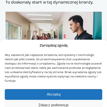
To doskonały start w tej dynamicznej branży.
Zarządzaj zgodą
Aby zapewnić jak najlepsze wrażenia, korzystamy z technologii,
takich jak pliki cookie, do przechowywania i/lub uzyskiwania
dostępu do informacji o urządzeniu. Zgoda na te technologie pozwoli
nam przetwarzać dane, takie jak zachowanie podczas przeglądania
lub unikalne identyfikatory na tej stronie. Brak wyrażenia zgody lub
wycofanie zgody może niekorzystnie wpłynąć na niektóre cechy i
funkcje.
Jak zwiększyć swoje szanse
na rynku pracy?
Akceptuj
Aktualny rynek pracy oferuje wiele możliwości,
Zobacz preferencje