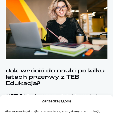
Jak wrócić do nauki po kilku
latach przerwy z TEB
Edukacja?
W
TEB Edukacja
wierzymy, że każdy czas jest
Zarządzaj zgodą
dobry na naukę! Kiedy tylko czujesz motywację
do działania, warto pójść za ciosem i zapisać się
Aby zapewnić jak najlepsze wrażenia, korzystamy z technologii,