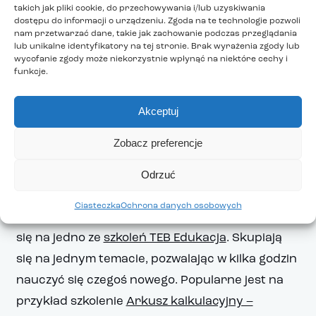
takich jak pliki cookie, do przechowywania i/lub uzyskiwania
na jeden z
kursów TEB Edukacja
.
dostępu do informacji o urządzeniu. Zgoda na te technologie pozwoli
nam przetwarzać dane, takie jak zachowanie podczas przeglądania
lub unikalne identyfikatory na tej stronie. Brak wyrażenia zgody lub
Najlepiej uczymy się nowych umiejętności przez
wycofanie zgody może niekorzystnie wpłynąć na niektóre cechy i
funkcje.
zainteresowania, dlatego wybierz temat i branżę,
które najbardziej Cię interesują. Oferta TEB
Akceptuj
Edukacja jest naprawdę szeroka – od
kosmetyki
,
przez
sprzedaż i marketing
, aż po
kierunki
Zobacz preferencje
medyczne
.
Odrzuć
Gdy zależy Ci na
szybkim zdobyciu nowych
Ciasteczka
Ochrona danych osobowych
umiejętności
, dobrym pomysłem jest zapisanie
się na jedno ze
szkoleń TEB Edukacja
. Skupiają
się na jednym temacie, pozwalając w kilka godzin
nauczyć się czegoś nowego. Popularne jest na
przykład szkolenie
Arkusz kalkulacyjny –