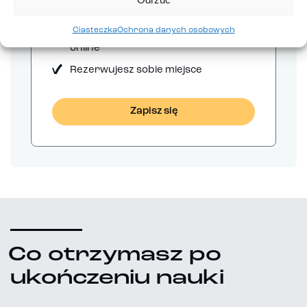
Sam zdecydujesz czy podpisujesz
Ciasteczka
Ochrona danych osobowych
umowę osobiście w oddziale czy
online
Rezerwujesz sobie miejsce
Zapisz się
Co otrzymasz po
ukończeniu nauki