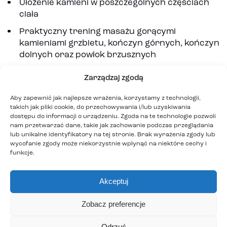
Ułożenie kamieni w poszczególnych częściach
ciała
Praktyczny trening masażu gorącymi
kamieniami grzbietu, kończyn górnych, kończyn
dolnych oraz powłok brzusznych
Praktyczny trening masażu twarzy zimnymi
Zarządzaj zgodą
kamieniami
Aby zapewnić jak najlepsze wrażenia, korzystamy z technologii,
Posługiwanie się kamieniami bazaltowymi
takich jak pliki cookie, do przechowywania i/lub uzyskiwania
dostępu do informacji o urządzeniu. Zgoda na te technologie pozwoli
nam przetwarzać dane, takie jak zachowanie podczas przeglądania
lub unikalne identyfikatory na tej stronie. Brak wyrażenia zgody lub
wycofanie zgody może niekorzystnie wpłynąć na niektóre cechy i
Chcę się zapisać
funkcje.
Aby zapisać się na ten kierunek podpisz umowę.
Akceptuj
Możesz to zrobić w sekretariacie lub online.
Zobacz preferencje
Zapisując się online
Odrzuć