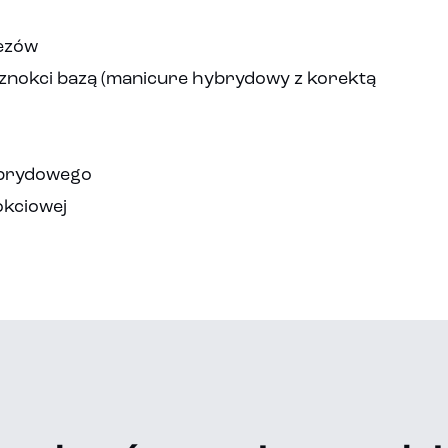
rezów
paznokci bazą (manicure hybrydowy z korektą
ybrydowego
okciowej