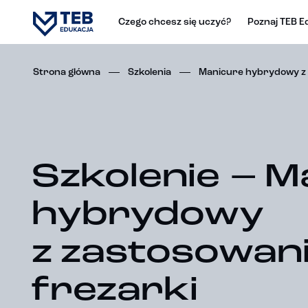
Czego chcesz się uczyć?
Poznaj TEB E
Strona główna
Szkolenia
Manicure hybrydowy z 
Szkolenie – M
hybrydowy
z zastosowan
frezarki