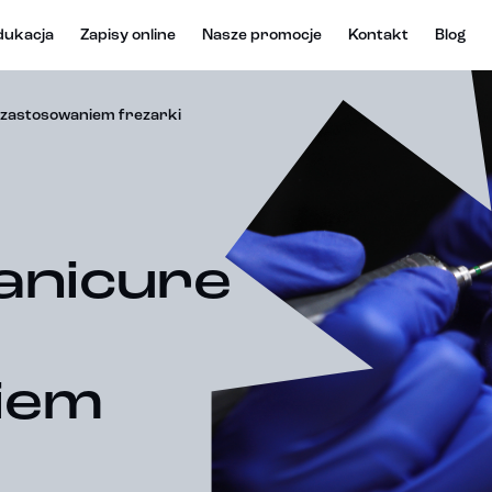
dukacja
Zapisy online
Nasze promocje
Kontakt
Blog
zastosowaniem frezarki
anicure
iem