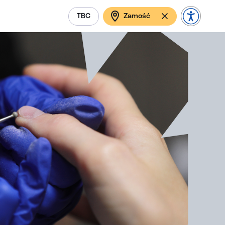
TBC
Zamość