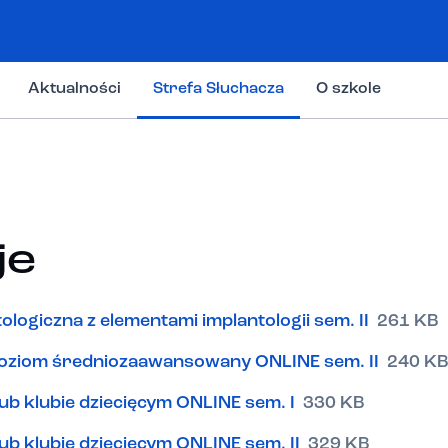
Aktualności
Strefa Słuchacza
O szkole
je
giczna z elementami implantologii sem. II
261 KB
poziom średniozaawansowany ONLINE sem. II
240 K
b klubie dziecięcym ONLINE sem. I
330 KB
 klubie dziecięcym ONLINE sem. II
329 KB