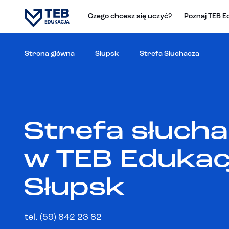
Czego chcesz się uczyć?
Poznaj TEB E
Strona główna
Słupsk
Strefa Słuchacza
Strefa słuch
w TEB Edukac
Słupsk
tel. (59) 842 23 82