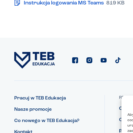
Instrukcja logowania MS Teams
819 KB
REGUL
Pracuj w TEB Edukacja
Ciast
Nasze promocje
Aby
Ochro
coo
Co nowego w TEB Edukacja?
urz
Podst
zac
Kontakt