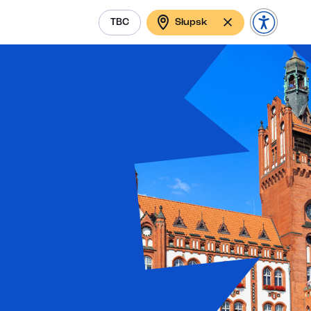
TBC
Słupsk