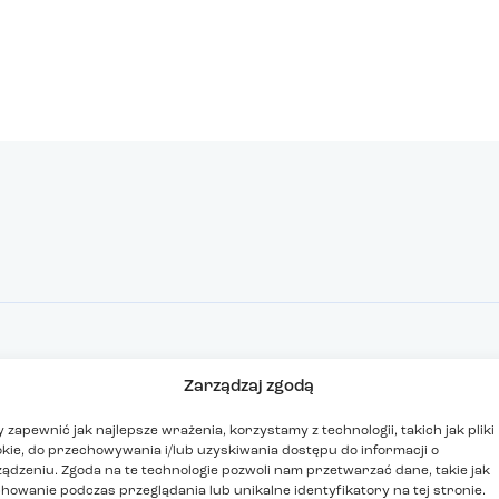
AMINY I ZGODY
Zarządzaj zgodą
eczka
 zapewnić jak najlepsze wrażenia, korzystamy z technologii, takich jak pliki
na danych osobowych
kie, do przechowywania i/lub uzyskiwania dostępu do informacji o
ądzeniu. Zgoda na te technologie pozwoli nam przetwarzać dane, takie jak
awy prawne
howanie podczas przeglądania lub unikalne identyfikatory na tej stronie.