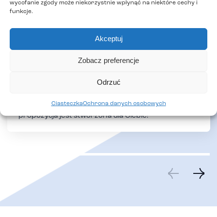
wycofanie zgody może niekorzystnie wpłynąć na niektóre cechy i
funkcje.
Akceptuj
Zobacz preferencje
Odrzuć
Szkoły policealne
Chcesz szybko i wygodnie zdobyć atrakcyjny zawód
Ciasteczka
Ochrona danych osobowych
i zwiększyć swoje szanse na rynku pracy? Ta
propozycja jest stworzona dla Ciebie!