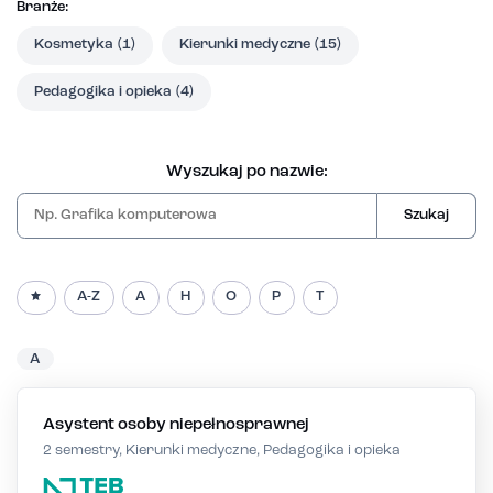
Branże:
Kosmetyka
(1)
Kierunki medyczne
(15)
Pedagogika i opieka
(4)
Wyszukaj po nazwie:
Szukaj
A-Z
A
H
O
P
T
A
Asystent osoby niepełnosprawnej
2 semestry, Kierunki medyczne, Pedagogika i opieka