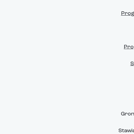
Prog
Pro
S
Gron
Stawi