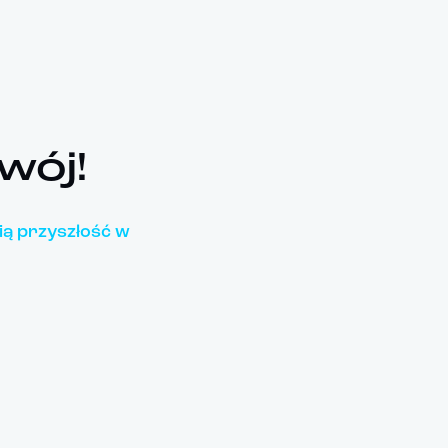
wój!
ą przyszłość w