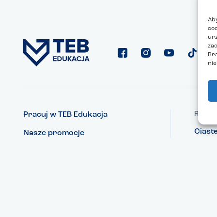
Aby
coo
urz
zac
Br
nie
REGUL
Pracuj w TEB Edukacja
Ciast
Nasze promocje
Ochro
Co nowego w TEB Edukacja?
Podst
Kontakt
Współpraca z TEB Edukacja
Projekty unijne