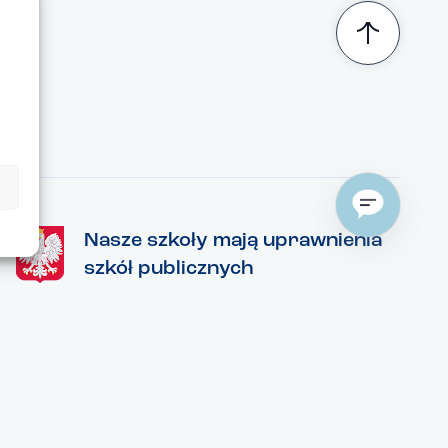
Nasze szkoły mają uprawnienia
szkół publicznych
Organizujemy egzaminy państwowe, wydajemy
świadectwa i zaświadczenia na drukach
Ministerstwa Edukacji i Nauki, uznawanych w
powszechnym obrocie przez organy
administracji publicznej, jak i prywatne
przedsiębiorstwa.