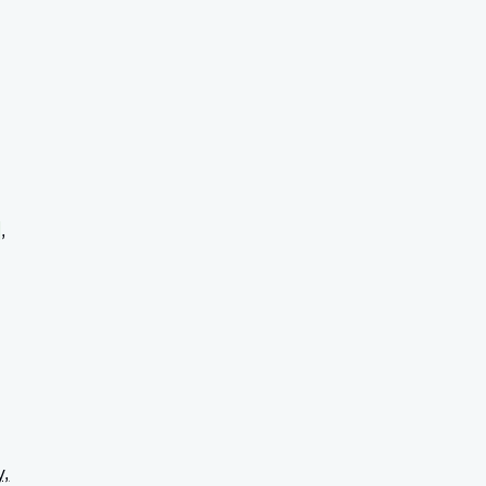
]
,
,