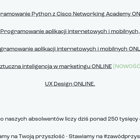
ramowanie Python z Cisco Networking Academy ON
Programowanie aplikacji internetowych i mobilnych,
gramowanie aplikacji internetowych i mobilnych ONL
ztuczna inteligencja w marketingu ONLINE
[NOWOŚĆ
UX Design ONLINE.
o naszych absolwentów liczy dziś ponad 250 tysięcy 
amy na Twoją przyszłość - Stawiamy na #zawódprzysz