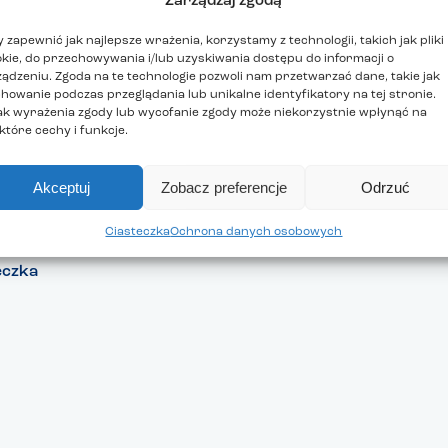
Zarządzaj zgodą
 zapewnić jak najlepsze wrażenia, korzystamy z technologii, takich jak pliki
kie, do przechowywania i/lub uzyskiwania dostępu do informacji o
ądzeniu. Zgoda na te technologie pozwoli nam przetwarzać dane, takie jak
howanie podczas przeglądania lub unikalne identyfikatory na tej stronie.
ak wyrażenia zgody lub wycofanie zgody może niekorzystnie wpłynąć na
które cechy i funkcje.
Akceptuj
Zobacz preferencje
Odrzuć
Ciasteczka
Ochrona danych osobowych
AMINY I ZGODY
eczka
na danych osobowych
awy prawne