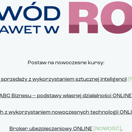
Postaw na nowoczesne kursy:
sprzedaży z wykorzystaniem sztucznej inteligencji
[
ABC Biznesu – podstawy własnej działalności ONLINE
ch z wykorzystaniem nowoczesnych technologii ONL
Broker ubezpieczeniowy ONLINE
[NOWOŚĆ]
,