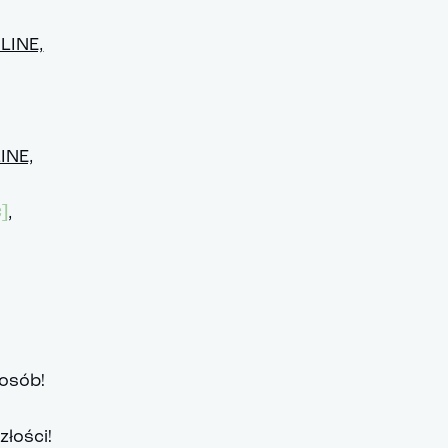
LINE,
INE,
]
,
osób!
łości!